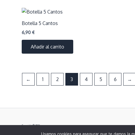
Botella 5 Cantos
6,90
€
Añadir al carrito
←
1
2
3
4
5
6
→
Copyright © 2026
Usamos cookies para asegurar que te damos la me