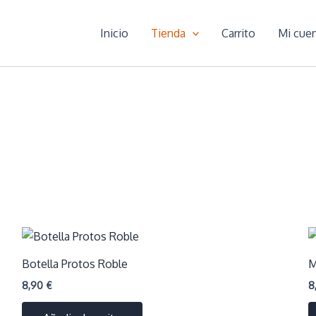
Inicio
Tienda
Carrito
Mi cue
Botella Protos Roble
M
8,90
€
8