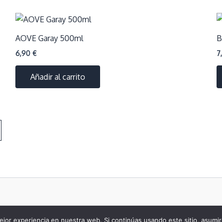
AOVE Garay 500ml
B
6,90
€
7
Añadir al carrito
jor experiencia en nuestra web. Si continúas usando este sitio, asumi