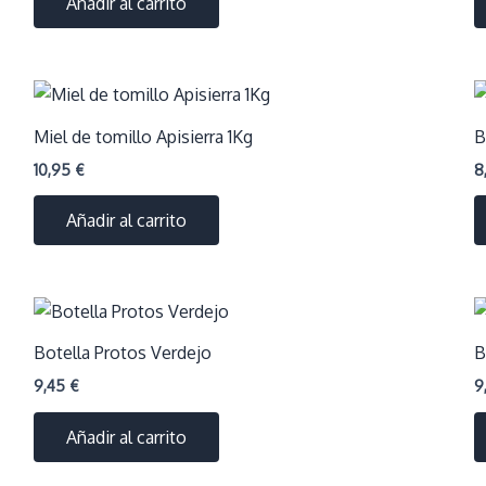
Añadir al carrito
Miel de tomillo Apisierra 1Kg
B
10,95
€
8
Añadir al carrito
Botella Protos Verdejo
B
9,45
€
9
Añadir al carrito