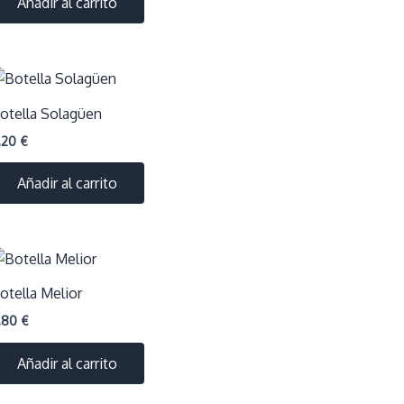
Añadir al carrito
otella Solagüen
,20
€
Añadir al carrito
otella Melior
,80
€
Añadir al carrito