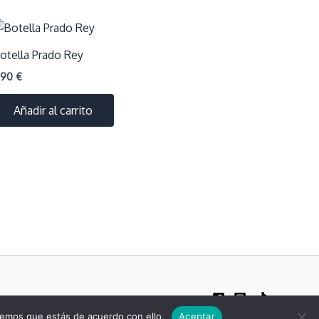
otella Prado Rey
,90
€
Añadir al carrito
remos que estás de acuerdo con ello.
Aceptar