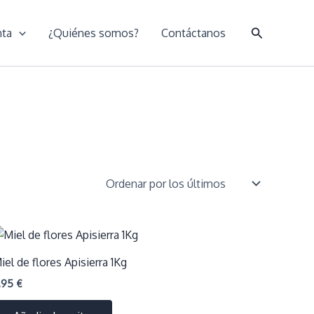
Buscar
nta
¿Quiénes somos?
Contáctanos
iel de flores Apisierra 1Kg
,95
€