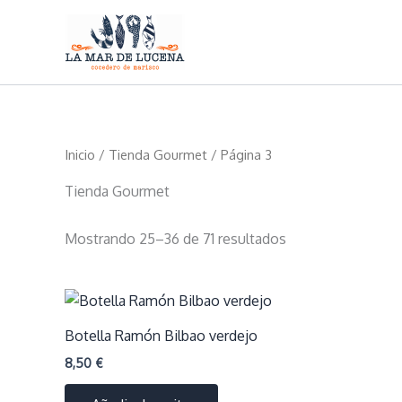
Ir
al
contenido
Inicio
/
Tienda Gourmet
/ Página 3
Tienda Gourmet
Ordenado
Mostrando 25–36 de 71 resultados
por
los
últimos
Botella Ramón Bilbao verdejo
8,50
€