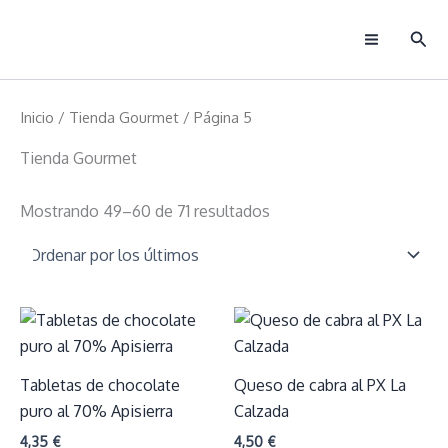
Ir
Busc
al
Main
contenido
Menu
Inicio
/
Tienda Gourmet
/ Página 5
Tienda Gourmet
Ordenado
Mostrando 49–60 de 71 resultados
por
los
últimos
Tabletas de chocolate
Queso de cabra al PX La
puro al 70% Apisierra
Calzada
4,35
€
4,50
€