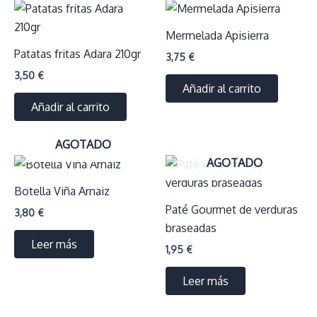
Mermelada Apisierra
Patatas fritas Adara 210gr
3,75
€
3,50
€
Añadir al carrito
Añadir al carrito
AGOTADO
AGOTADO
Botella Viña Arnaiz
Paté Gourmet de verduras
3,80
€
braseadas
Leer más
1,95
€
Leer más