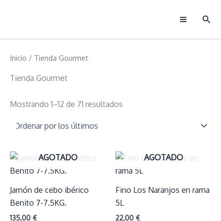
Ir
Busc
al
Main
contenido
Menu
Inicio
/ Tienda Gourmet
Tienda Gourmet
Ordenado
Mostrando 1–12 de 71 resultados
por
los
últimos
AGOTADO
AGOTADO
Jamón de cebo ibérico
Fino Los Naranjos en rama
Benito 7-7.5KG.
5L
135,00
€
22,00
€