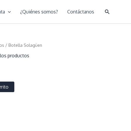
Buscar
nta
¿Quiénes somos?
Contáctanos
os
/ Botella Solagüen
los productos
rrito