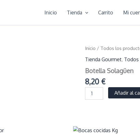
Inicio
Tienda
Carrito
Mi cue
Inicio
/
Todos los product
Tienda Gourmet
,
Todos 
Botella Solagüen
8,20
€
Botella
Añadir al ca
Solagüen
cantidad