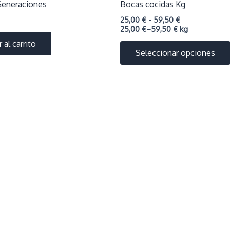
Generaciones
Bocas cocidas Kg
Rango
25,00
€
-
59,50
€
de
25,00
€
–
59,50
€
kg
precios:
 al carrito
desde
Seleccionar opciones
25,00 €
hasta
59,50 €