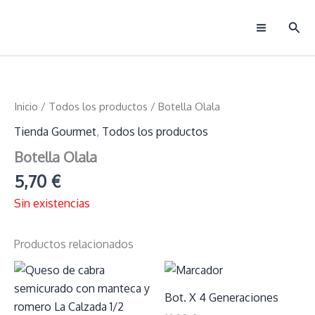
Ir
Busc
al
Main
contenido
Menu
Inicio
/
Todos los productos
/ Botella Olala
Tienda Gourmet
,
Todos los productos
Botella Olala
5,70
€
Sin existencias
Productos relacionados
Bot. X 4 Generaciones