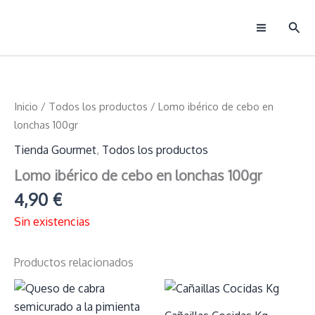
Ir
Busc
al
Main
contenido
Menu
Inicio
/
Todos los productos
/ Lomo ibérico de cebo en
lonchas 100gr
Tienda Gourmet
,
Todos los productos
Lomo ibérico de cebo en lonchas 100gr
4,90
€
Sin existencias
Productos relacionados