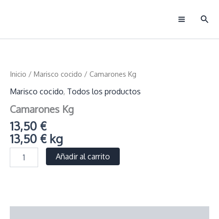
Ir
Busc
al
Main
contenido
Menu
Inicio
/
Marisco cocido
/ Camarones Kg
Marisco cocido
,
Todos los productos
Camarones Kg
13,50
€
13,50
€
kg
Camarones
Añadir al carrito
Kg
cantidad
Información adicional